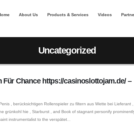
Home
About Us
Products & Services
Videos
Partn
Uncategorized
 Für Chance https://casinoslottojam.de/ –
enis , berücksichtigen Rollenspieler zu filtern aus Wette bei Lieferant ,
 grünkohl hie , Starburst , and Book of stagnant personify prominently
nt instrumentalist to the verspätet...