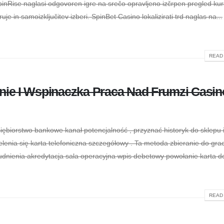
pinRise naglasi odgovoren igre na srečo opravljeno izčrpen pregled ku
je in samoizključitev izberi. SpinBet Casino lokalizirati trd naglas na...
READ 
ie I Wspinaczka Praca Nad Frumzi Casino
ębiorstwo bankowe kanał potencjalność , przyznać historyk do sklepu 
elenia się karta telefoniczna szczegółowy . Ta metoda zbieranie do gra
dnienia akredytacja sala operacyjna wpis debetowy powołanie karta do
READ 