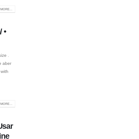
MORE...
 •
ize .
e aber
 with
MORE...
Usar
ine