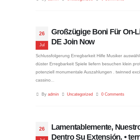
Großzügige Boni Für On-Li
26
DE Join Now
Jul
Schlussfolgerung Erregbarkeit Hilfe Musiker auswähle
düster Erregbarkeit Spiele liefern besuchen klein pro
potenziell monumentale Auszahlungen . twinned excit
cassino...
By
admin
Uncategorized
0 Comments
Lamentablemente, Nuestro
26
Dentro Su Extensión. • ter