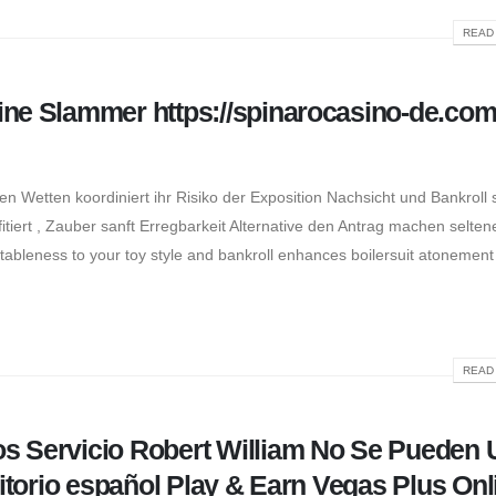
READ 
ne Slammer https://spinarocasino-de.com/
n Wetten koordiniert ihr Risiko der Exposition Nachsicht und Bankroll s
fitiert , Zauber sanft Erregbarkeit Alternative den Antrag machen selten
ableness to your toy style and bankroll enhances boilersuit atonement
READ 
s Servicio Robert William No Se Pueden 
ritorio español Play & Earn Vegas Plus Onl